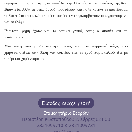
ξεχωριστή τους ποιότητα, τα
φασόλια της Ορεινής
και οι
πατάτες της Ανω
Βροντούς
. Αλλά τα γύρω βουνά προσφέρουν και πολύ κυνήγι με αποτέλεσμα
πολλά πιάτα στα καλά τοπικά εστιατόρια να περιλαμβάνουν το αγριογούρονο
και το ελάφι.
Ιδιαίτερη φήμη έχουν και τα τοπικά γλυκά, όπως ο
ακανές
και το
τουλουμπάκι.
Μιά άλλη τοπική ιδιαιτερότητα, τέλος, είναι το
σερραϊκό ούζο
, που
χρησιμοποιείται σαν βάση για κοκτέιλ, είτε με χυμό πορτοκαλιού είτε με
πιπέρι και χυμό ντομάτας.
Είσοδος Διαχειριστή
Επιμελητήριο Σερρών
Περιστέρη Κωστοπούλου 2, Σέρρες 621 00
2321099710 & 2321099731
eves@eves.gr